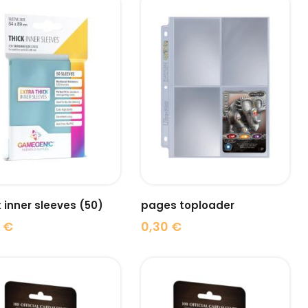
visibility
visibility
 inner sleeves (50)
pages toploader
 €
0,30 €
Prix