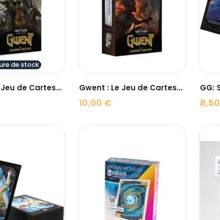
visibility
visibility
ure de stock
 Jeu de Cartes...
Gwent : Le Jeu de Cartes...
GG: S
10,00 €
8,50
Prix
Prix
visibility
visibility