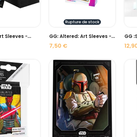
Rupture de stock
t Sleeves -...
GG: Altered: Art Sleeves -...
7,50 €
12,9
Prix
Prix
visibility
visibility