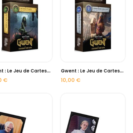
visibility
visibility
 : Le Jeu de Cartes...
Gwent : Le Jeu de Cartes...
0 €
10,00 €
Prix