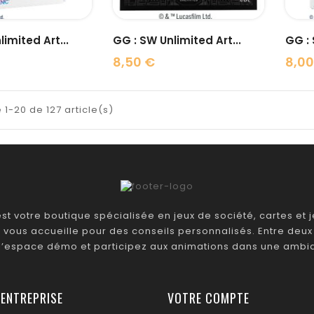
imited Art...
GG : SW Unlimited Art...
GG : 
8,50 €
8,00
Prix
Prix
 1-20 de 127 article(s)
t votre boutique spécialisée en jeux de société, cartes et je
 vous accueille pour des conseils personnalisés. Entre deux 
 l’espace démo et participez aux animations dans une ambia
 ENTREPRISE
VOTRE COMPTE