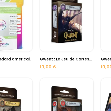
visibility
visibility
Gwent : Le Jeu de Cartes...
Gwent
Matte Standard americain...
10,00 €
10,0
Prix
Prix