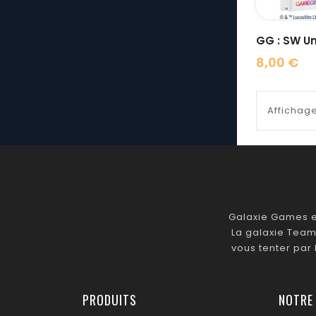
GG : SW Unl
8,00 €
Prix
Affichage
Galaxie Games es
La galaxie Team
vous tenter par
PRODUITS
NOTRE