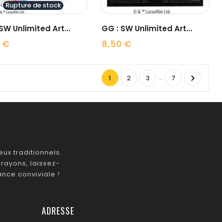
Rupture de stock
SW Unlimited Art...
GG : SW Unlimited Art...
 €
8,50 €
Prix
…

1
2
3
7
ux traditionnels.
rayons, laissez-
nce conviviale !
ADRESSE