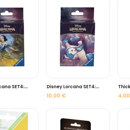
visibility
visibility
cana SET4:...
Disney Lorcana SET4:...
Thick
10,00 €
4,00
Prix
Prix