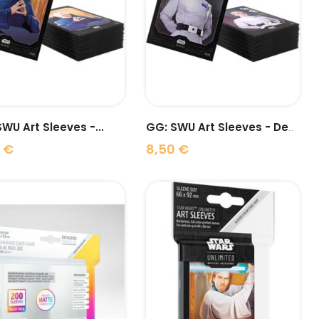
visibility
visibility
WU Art Sleeves -...
GG: SWU Art Sleeves - Dedra...
 €
8,50 €
Prix
visibility
visibility