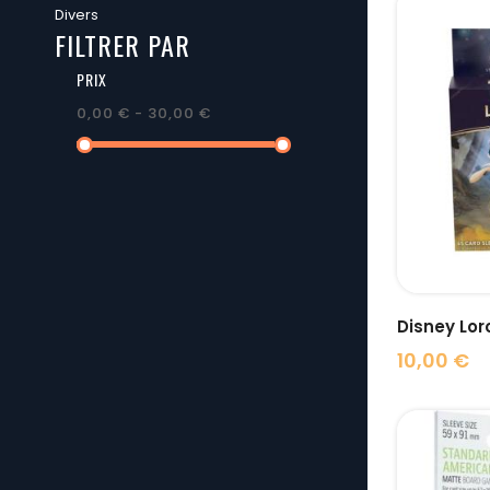
Divers
FILTRER PAR
PRIX
0,00 € - 30,00 €
Disney Lor
10,00 €
Prix