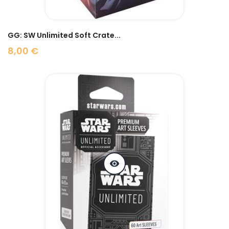
GG: SW Unlimited Soft Crate...
8,00 €
Prix
visibility