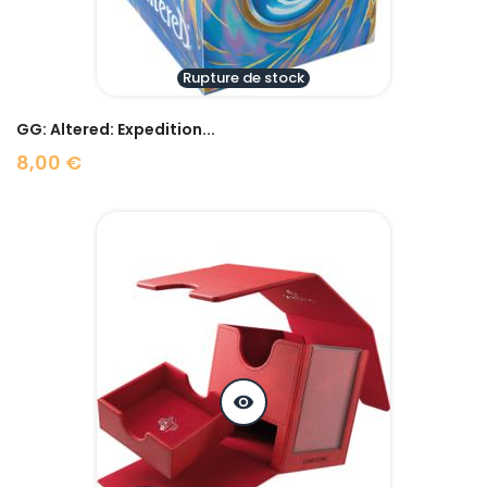
Rupture de stock
GG: Altered: Expedition...
8,00 €
Prix
visibility