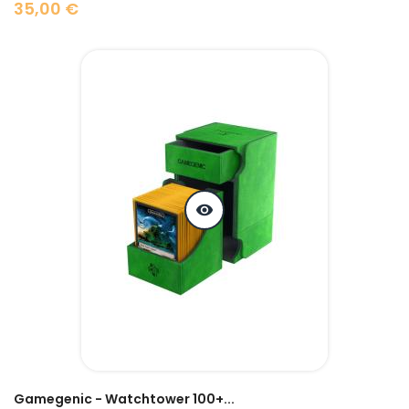
35,00 €
Prix
visibility
Gamegenic - Watchtower 100+...