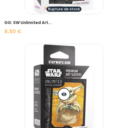
Rupture de stock
GG: SW Unlimited Art...
8,50 €
Prix
visibility