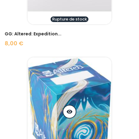
Rupture de stock
GG: Altered: Expedition...
8,00 €
Prix
visibility