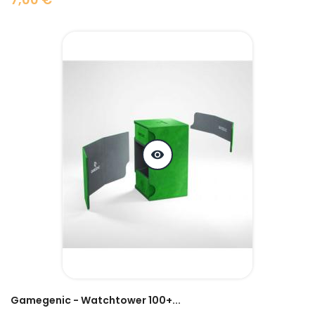
Prix
visibility
Gamegenic - Watchtower 100+...