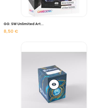
GG: SW Unlimited Art...
8,50 €
Prix
visibility