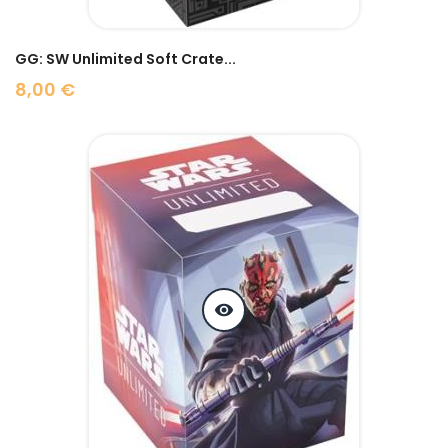
GG: SW Unlimited Soft Crate...
8,00 €
Prix
visibility