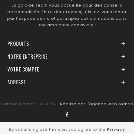
La galaxie Team vous accueille pour des conseils
personnalisés. Entre deux rayons, laissez-vous tenter
par l’espace démo et participez aux animations dans
une ambiance conviviale !
PRODUITS

NOTRE ENTREPRISE

VOTRE COMPTE

ADRESSE

Galaxie Games - © 2026 -
Réalisé par l'agence web Makeo
By continuing use this site, you agree to the
Privacy