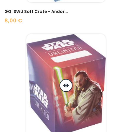
GG: SWU Soft Crate - Andor...
8,00 €
Prix
visibility