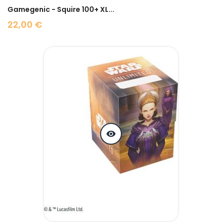
Gamegenic - Squire 100+ XL...
22,00 €
Prix
visibility