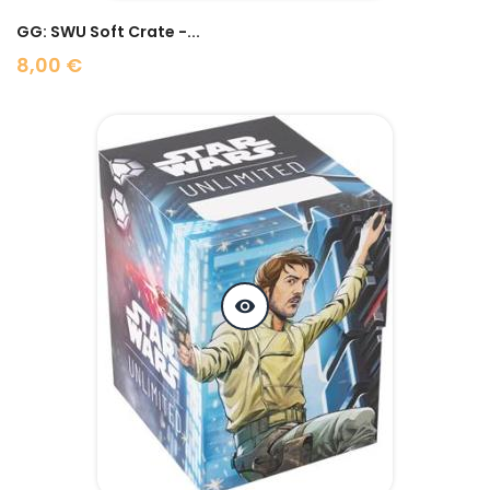
GG: SWU Soft Crate -...
8,00 €
Prix
visibility