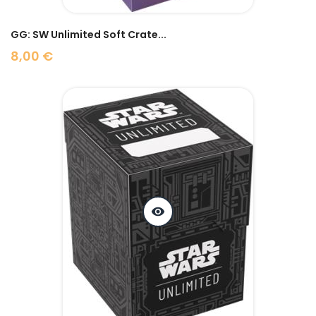
GG: SW Unlimited Soft Crate...
8,00 €
Prix
visibility