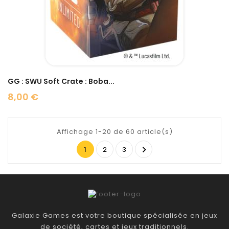
GG : SWU Soft Crate : Boba...
8,00 €
Prix
Affichage 1-20 de 60 article(s)

1
2
3
Galaxie Games est votre boutique spécialisée en jeux
de société, cartes et jeux traditionnels.