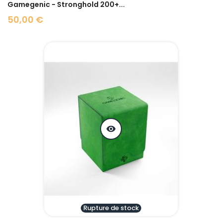
Gamegenic - Stronghold 200+...
50,00 €
Prix
visibility
Rupture de stock