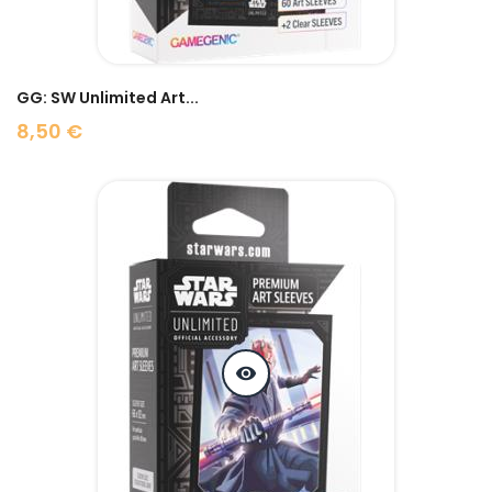
GG: SW Unlimited Art...
8,50 €
Prix
visibility