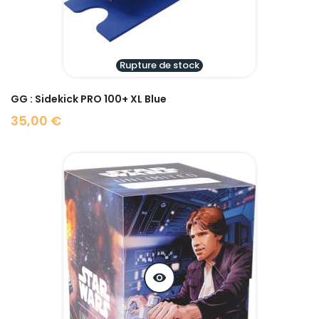
Rupture de stock
GG : Sidekick PRO 100+ XL Blue
35,00 €
Prix
visibility