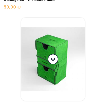
50,00 €
Prix
visibility