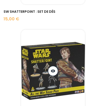
SW SHATTERPOINT : SET DE DÉS
15,00 €
Prix
visibility