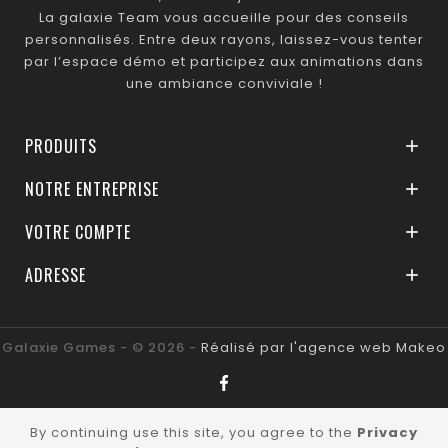
La galaxie Team vous accueille pour des conseils
personnalisés. Entre deux rayons, laissez-vous tenter
par l’espace démo et participez aux animations dans
une ambiance conviviale !
PRODUITS

NOTRE ENTREPRISE

VOTRE COMPTE

ADRESSE

Galaxie Games - © 2026 -
Réalisé par l'agence web Makeo
By continuing use this site, you agree to the
Privacy