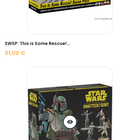
SWSP: This is Some Rescue!...
51,00 €
Prix
visibility