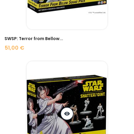
SWSP: Terror from Bellow...
51,00 €
Prix
visibility