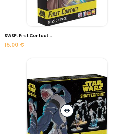
SWSP: First Contact...
15,00 €
Prix
visibility