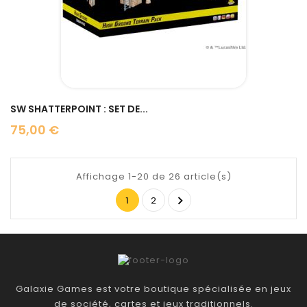
SW SHATTERPOINT : SET DE...
75,00 €
Prix
Affichage 1-20 de 26 article(s)

1
2
Galaxie Games est votre boutique spécialisée en jeux
de société, cartes et jeux traditionnels.