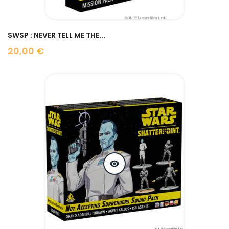
SWSP : NEVER TELL ME THE...
20,00 €
Prix
visibility