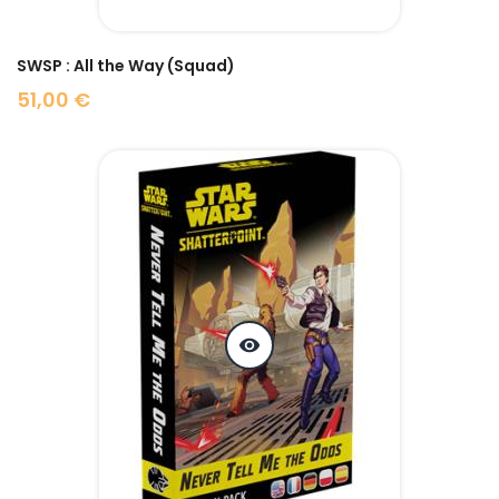
SWSP : All the Way (Squad)
51,00 €
Prix
visibility