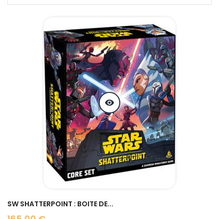
visibility
SW SHATTERPOINT : BOITE DE...
165,00 €