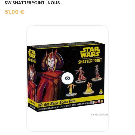
SW SHATTERPOINT : NOUS...
51,00 €
Prix
visibility