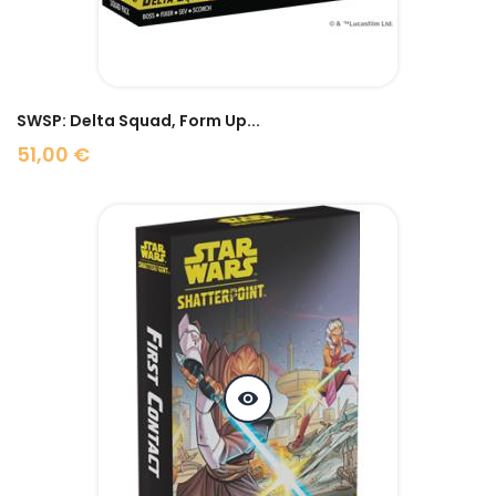
SWSP: Delta Squad, Form Up...
51,00 €
Prix
visibility