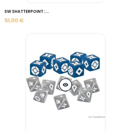
SW SHATTERPOINT :...
51,00 €
Prix
visibility