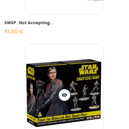
SWSP : Not Accepting...
51,00 €
Prix
visibility