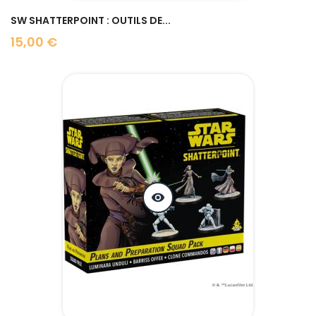
SW SHATTERPOINT : OUTILS DE...
15,00 €
Prix
visibility