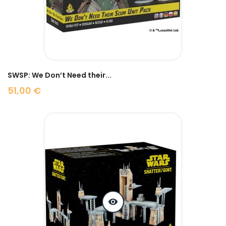
SWSP: We Don’t Need their...
51,00 €
Prix
visibility