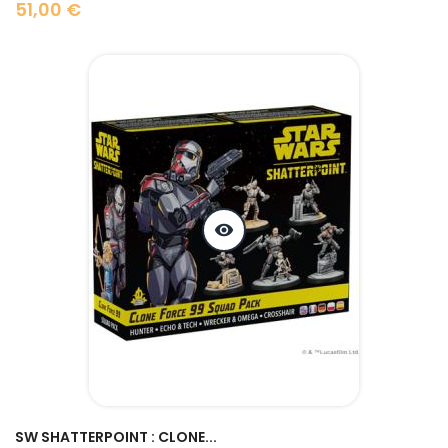
51,00 €
Prix
visibility
SW SHATTERPOINT : CLONE...