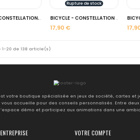
Rupture de stock
BICYCLE - CONSTELLATION...
BICYCLE - CONSTELLATION LION
17,90 €
17,9
Prix
Prix
 1-20 de 138 article(s)
t votre boutique spécialisée en jeux de société, cartes et je
 vous accueille pour des conseils personnalisés. Entre deux 
 l’espace démo et participez aux animations dans une ambia
 ENTREPRISE
VOTRE COMPTE