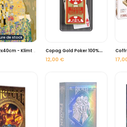
visibility
visibility
ure de stock
Copag Gold Poker 100%...
Coffr
CreArt - 30x40cm - Klimt -...
12,00 €
17,0
Prix
Prix
visibility
visibility