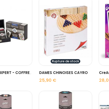
visibility
visibility
Rupture de stock
DAMES CHINOISES CAYRO
CreAr
GRIMAUD EXPERT - COFFRET 2...
25,90 €
28,0
Prix
Prix