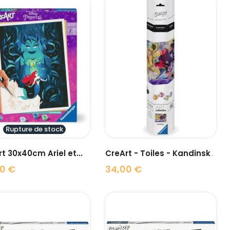
visibility
visibility
Rupture de stock
t 30x40cm Ariel et...
CreArt - Toiles - Kandinsky...
0 €
34,00 €
Prix