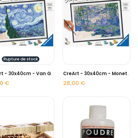
visibility
visibility
Rupture de stock
CreArt - 30x40cm - Van Gogh...
CreArt - 30x40cm - Monet -...
0 €
28,00 €
Prix