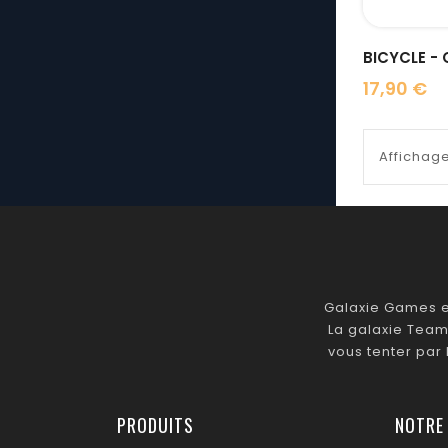
17,90 €
Prix
Affichage
Galaxie Games es
La galaxie Team
vous tenter par
PRODUITS
NOTRE