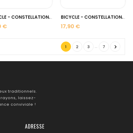
BICYCLE - CONSTELLATION...
BICYCLE - CONSTELLATION...
0 €
17,90 €
Prix
…

1
2
3
7
ux traditionnels.
rayons, laissez-
nce conviviale !
ADRESSE