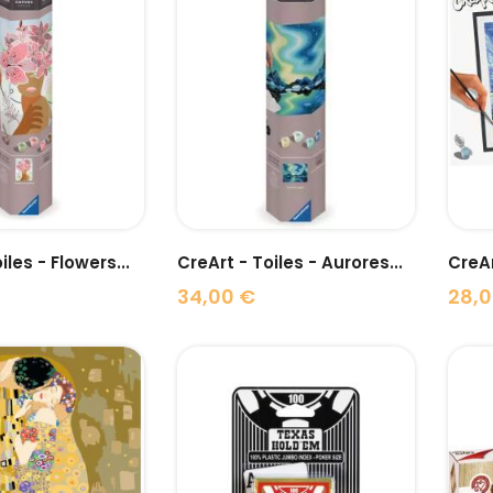
visibility
visibility
iles - Flowers...
CreArt - Toiles - Aurores...
34,00 €
28,0
Prix
Prix