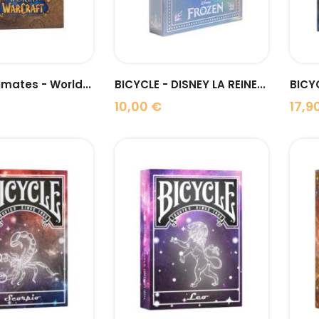
imates - World...
BICYCLE - DISNEY LA REINE...
10,00 €
17,9
Prix
Prix
visibility
visibility