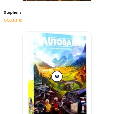
Stephens
55,00 €
Prix
visibility