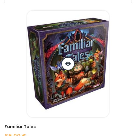
visibility
Familiar Tales
85,00 €