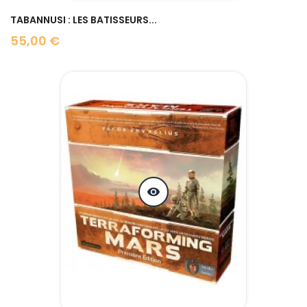
TABANNUSI : LES BATISSEURS...
55,00 €
Prix
visibility