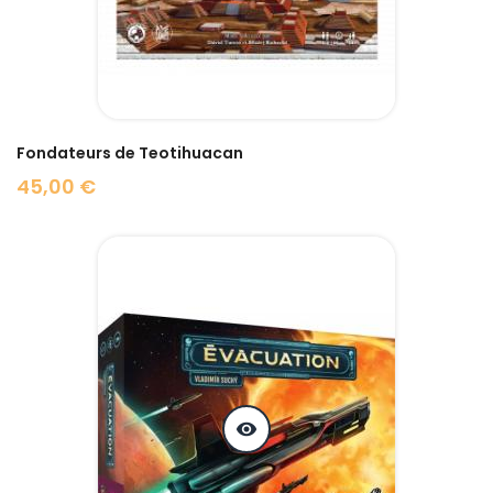
Fondateurs de Teotihuacan
45,00 €
Prix
visibility