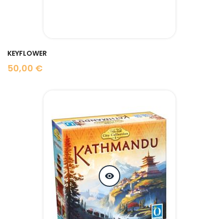
KEYFLOWER
50,00 €
Prix
visibility