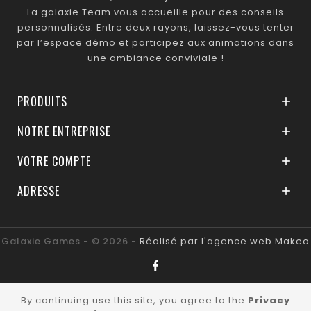
La galaxie Team vous accueille pour des conseils
personnalisés. Entre deux rayons, laissez-vous tenter
par l’espace démo et participez aux animations dans
une ambiance conviviale !
PRODUITS

NOTRE ENTREPRISE

VOTRE COMPTE

ADRESSE

Galaxie Games - © 2026 -
Réalisé par l'agence web Makeo
By continuing use this site, you agree to the
Privacy