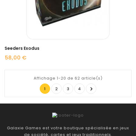
Seeders Exodus
58,00 €
Prix
Affichage 1-20 de 62 article(s)

1
2
3
4
Galaxie Games est votre boutique spécialisée en jeux
de société, cartes et jeux traditionnels.