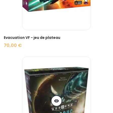
Evacuation VF - jeu de plateau
70,00 €
Prix
visibility