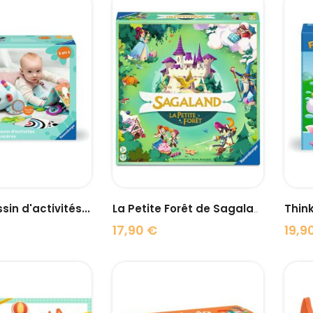
visibility
visibility
in d'activités...
Think
La Petite Forêt de Sagaland
17,90 €
19,9
Prix
Prix