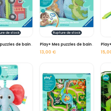
visibility
visibility
ure de stock
Rupture de stock
Play+
Play+ Mes puzzles de bain:...
Play+ Mes puzzles de bain:...
13,00 €
15,0
Prix
Prix
visibility
visibility