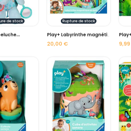
ure de stock
Rupture de stock
eluche...
Play+ Labyrinthe magnétique...
20,00 €
9,99
Prix
Prix
visibility
visibility