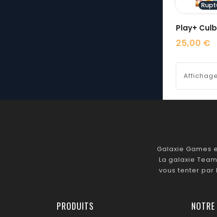
Rupt
25,00 €
Prix
Affichage
Galaxie Games es
La galaxie Team
vous tenter par
PRODUITS
NOTRE