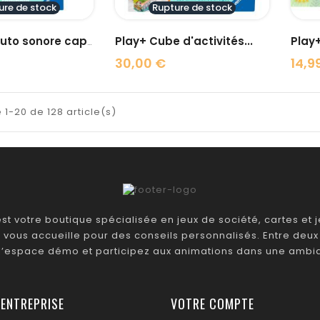
ure de stock
Rupture de stock
Play+ Cube d'activités...
Play+
Play+ Culbuto sonore capybara
30,00 €
14,9
Prix
Prix
 1-20 de 128 article(s)
t votre boutique spécialisée en jeux de société, cartes et je
 vous accueille pour des conseils personnalisés. Entre deux 
 l’espace démo et participez aux animations dans une ambia
 ENTREPRISE
VOTRE COMPTE