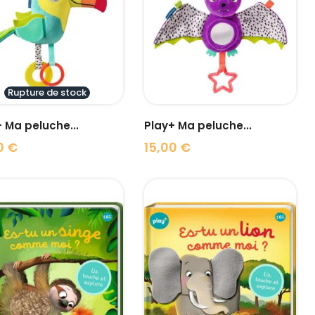
visibility
visibility
Rupture de stock
 Ma peluche...
Play+ Ma peluche...
0 €
15,00 €
Prix
visibility
visibility