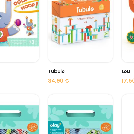
visibility
visibility
Tubulo
Lou
34,90 €
17,5
Prix
Prix