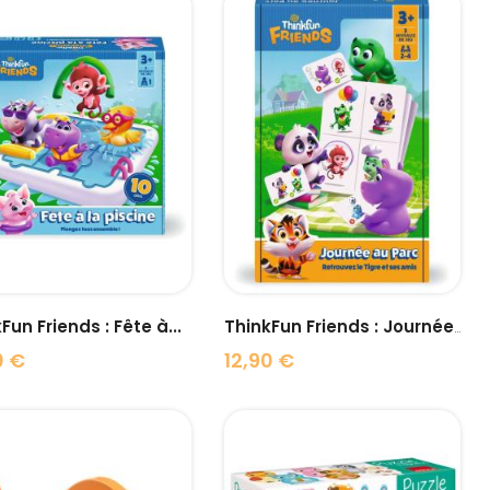
visibility
visibility
Fun Friends : Fête à...
ThinkFun Friends : Journée...
0 €
12,90 €
Prix