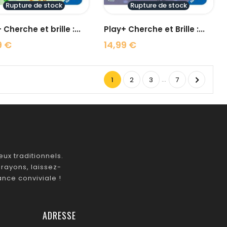
Rupture de stock
Rupture de stock
 Cherche et brille :...
Play+ Cherche et Brille :...
9 €
14,99 €
Prix
…

1
2
3
7
ux traditionnels.
rayons, laissez-
nce conviviale !
ADRESSE