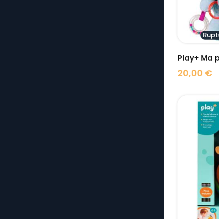
Rupt
Play+ Ma p
20,00 €
Prix