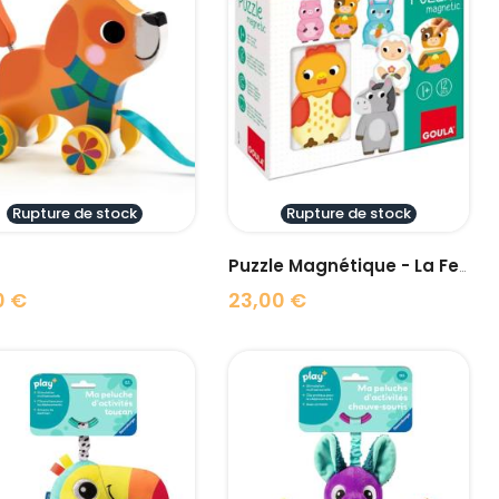
visibility
visibility
Rupture de stock
Rupture de stock
Puzzle Magnétique - La Ferme
0 €
23,00 €
Prix