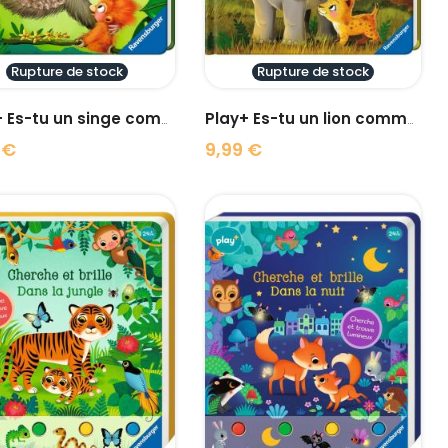
Rupture de stock
Rupture de stock
Play+ Es-tu un singe comme...
Play+ Es-tu un lion comme...
 €
9,99 €
Prix
visibility
visibility