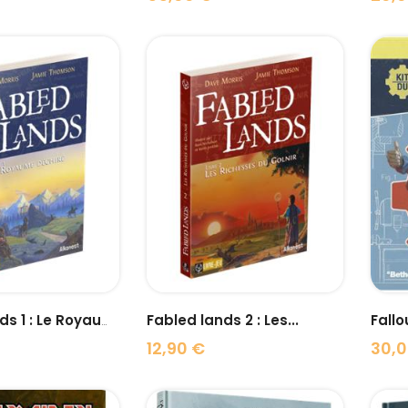
Prix
Prix
visibility
visibility
Fabled lands 2 : Les...
Fabled lands 1 : Le Royaume...
12,90 €
30,0
Prix
Prix