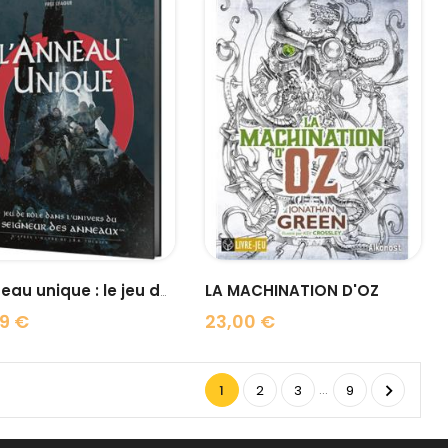
visibility
visibility
LA MACHINATION D'OZ
L'anneau unique : le jeu de...
9 €
23,00 €
Prix
…

1
2
3
9