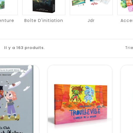
enture
Boîte D'initiation
Jdr
Acces
Il y a 163 produits.
Trie
visibility
visibility