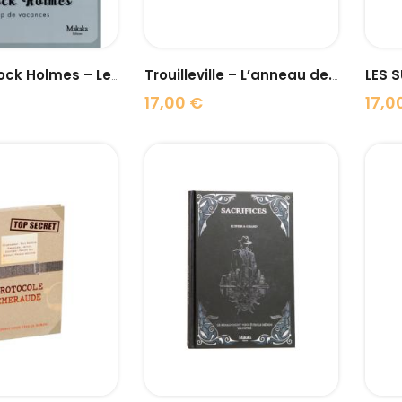
LES S
Club Sherlock Holmes – Le...
Trouilleville – L’anneau de...
17,00 €
17,0
Prix
Prix
visibility
visibility