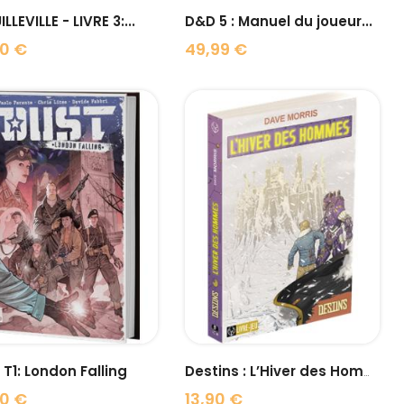
LLEVILLE - LIVRE 3:...
D&D 5 : Manuel du joueur...
0 €
49,99 €
Prix
visibility
visibility
T1: London Falling
Destins : L’Hiver des Hommes
0 €
13,90 €