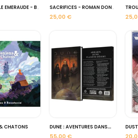
TROUI
PROTOCOLE EMERAUDE - BD LE...
SACRIFICES - ROMAN DONT...
25,00 €
25,0
Prix
Prix
visibility
visibility
& CHATONS
DUNE : AVENTURES DANS...
DUST 
55,00 €
20,0