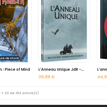
visibility
visibility
ure de stock
n : Piece of Mind
L'Anneau Unique JdR -...
39,99 €
44,9
Prix
Prix
 1-20 de 163 article(s)