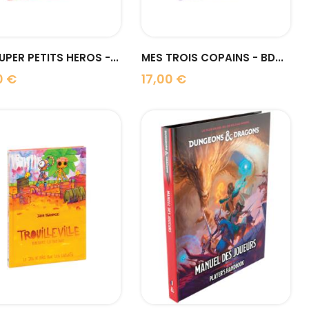
UPER PETITS HEROS -...
MES TROIS COPAINS - BD...
0 €
17,00 €
Prix
visibility
visibility