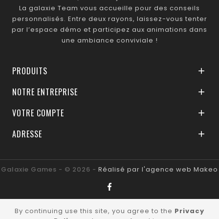
La galaxie Team vous accueille pour des conseils
personnalisés. Entre deux rayons, laissez-vous tenter
par l’espace démo et participez aux animations dans
une ambiance conviviale !
PRODUITS

NOTRE ENTREPRISE

VOTRE COMPTE

ADRESSE

Galaxie Games - © 2026 -
Réalisé par l'agence web Makeo
By continuing use this site, you agree to the
Privacy