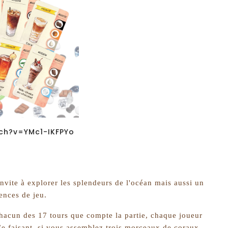
ch?v=YMc1-IKFPYo
nvite à explorer les splendeurs de l'océan mais aussi un
iences de jeu.
hacun des 17 tours que compte la partie, chaque joueur
 Ce faisant, si vous assemblez trois morceaux de coraux