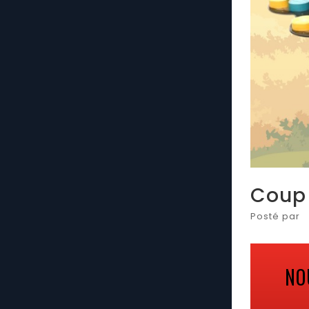
Coup 
Posté par
NO