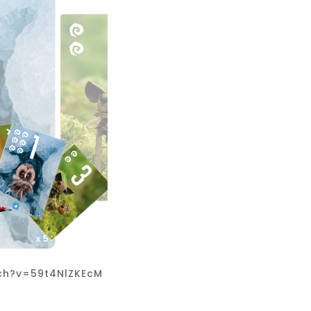
ch?v=59t4NlZKEcM