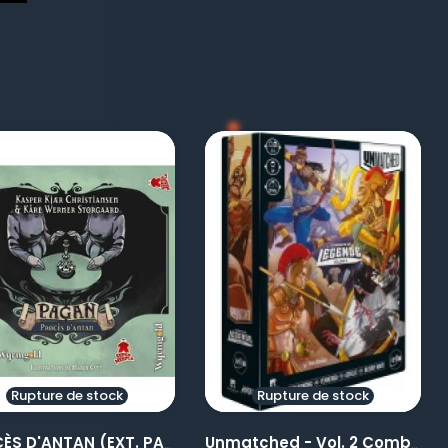
visibility
visibility
Rupture de stock
Rupture de stock
PROCÈS D'ANTAN (EXT. PAGAN...
Unmatched - Vol. 2 Combats...