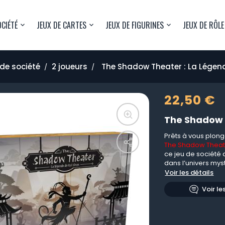
OCIÉTÉ
JEUX DE CARTES
JEUX DE FIGURINES
JEUX DE RÔLE
de société
2 joueurs
The Shadow Theater : La Légend
22,50 €
The Shadow T
Prêts à vous plon
The Shadow Theat
ce jeu de société 
dans l’univers mys
Voir les détails
Voir le