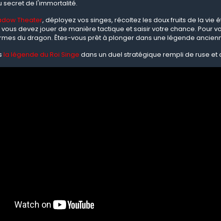
secret de l'immortalité.
adow Theater
, déployez vos singes, récoltez les doux fruits de la vi
 vous devez jouer de manière tactique et saisir votre chance. Pour 
rmes du dragon. Êtes-vous prêt à plonger dans une légende ancien
s
la légende du Roi Singe
dans un duel stratégique rempli de ruse et d