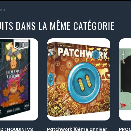
au
ITS DANS LA MÊME CATÉGORIE
visibility
visibility
UNMATCHED : HOUDINI VS GENIE
Patchwork 10ème anniversaire