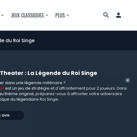

JEUX CLASSIQUES
PLUS
e du Roi Singe
heater : La Légende du Roi Singe
ger dans une légende millénaire ?
er
est un jeu de stratégie et d'affrontement pour 2 joueurs. Dans
au thème original, préparez-vous à affronter votre adversaire
tique du légendaire Roi Singe.
s avis