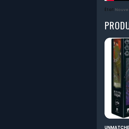
État
Nouve
PRODU