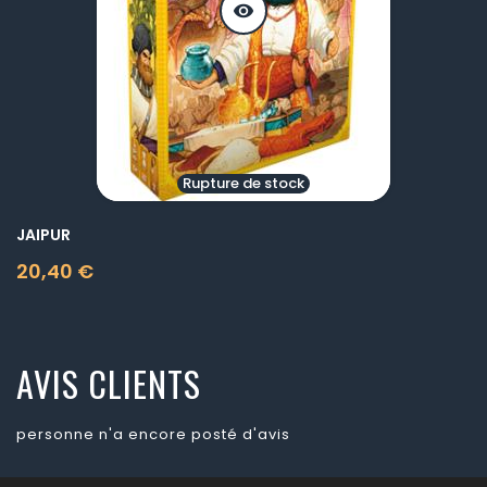
visibility
Rupture de stock
JAIPUR
20,40 €
Prix
AVIS CLIENTS
personne n'a encore posté d'avis