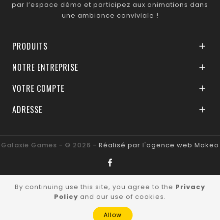
par l’espace démo et participez aux animations dans
une ambiance conviviale !
PRODUITS

NOTRE ENTREPRISE

VOTRE COMPTE

ADRESSE

Galaxie Games - © 2026 -
Réalisé par l'agence web Makeo
By continuing use this site, you agree to the
Privacy
Policy
and our use of cookies.
Allow