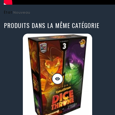
État
Nouveau
PRODUITS DANS LA MÊME CATÉGORIE
visibility