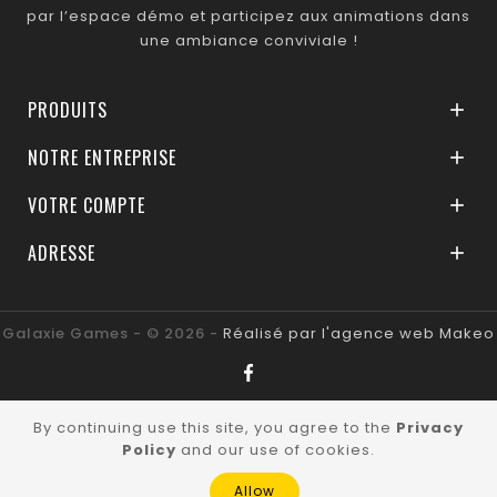
par l’espace démo et participez aux animations dans
une ambiance conviviale !
PRODUITS

NOTRE ENTREPRISE

VOTRE COMPTE

ADRESSE

Galaxie Games - © 2026 -
Réalisé par l'agence web Makeo
By continuing use this site, you agree to the
Privacy
Policy
and our use of cookies.
Allow