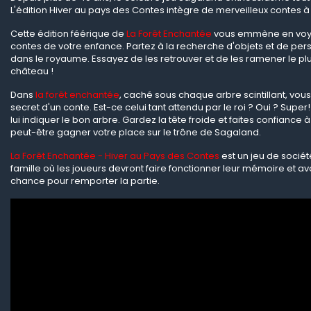
L'édition Hiver au pays des Contes intègre de merveilleux contes à li
Cette édition féérique de
La Forêt Enchantée
vous emmène en voya
contes de votre enfance. Partez à la recherche d'objets et de p
dans le royaume. Essayez de les retrouver et de les ramener le plu
château !
Dans
la forêt enchantée
, caché sous chaque arbre scintillant, vou
secret d'un conte. Est-ce celui tant attendu par le roi ? Oui ? Super
lui indiquer le bon arbre. Gardez la tête froide et faites confiance
peut-être gagner votre place sur le trône de Sagaland.
La Forêt Enchantée - Hiver au Pays des Contes
est un jeu de sociét
famille où les joueurs devront faire fonctionner leur mémoire et av
chance pour remporter la partie.