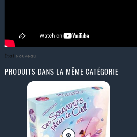
État
Nouveau
PRODUITS DANS LA MÊME CATÉGORIE
visibility