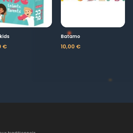
kids
Batamo
0 €
10,00 €
Prix
ux traditionnels.