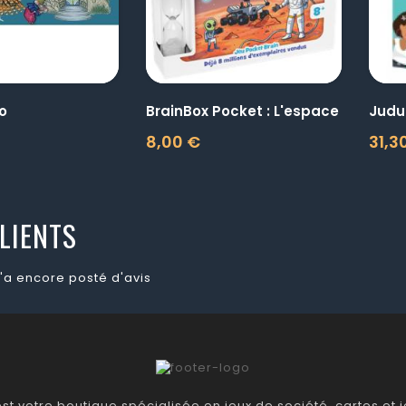
o
BrainBox Pocket : L'espace
Judu
8,00 €
31,3
Prix
Prix
LIENTS
'a encore posté d'avis
t votre boutique spécialisée en jeux de société, cartes et je