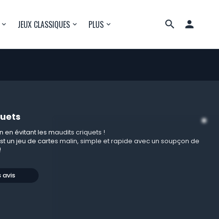

JEUX CLASSIQUES
PLUS
quets
in en évitant les maudits criquets !
st un jeu de cartes malin, simple et rapide avec un soupçon de
!
s avis