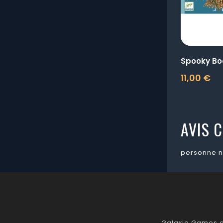
Spooky Bo
11,00 €
Prix
AVIS C
personne n
Galaxie Games es