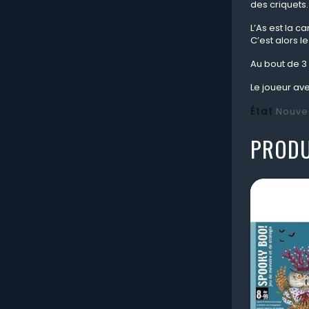
des criquets.
L’As est la c
C’est alors le
Au bout de 3
Le joueur ave
État
Nouve
PRODU