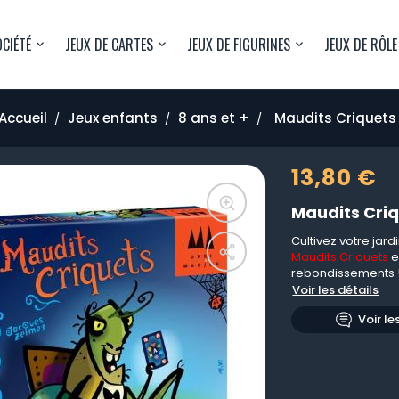
OCIÉTÉ
JEUX DE CARTES
JEUX DE FIGURINES
JEUX DE RÔLE
Accueil
Jeux enfants
8 ans et +
Maudits Criquets
13,80 €
Maudits Cri
Cultivez votre jard
Maudits Criquets
e
rebondissements 
Voir les détails
Voir le