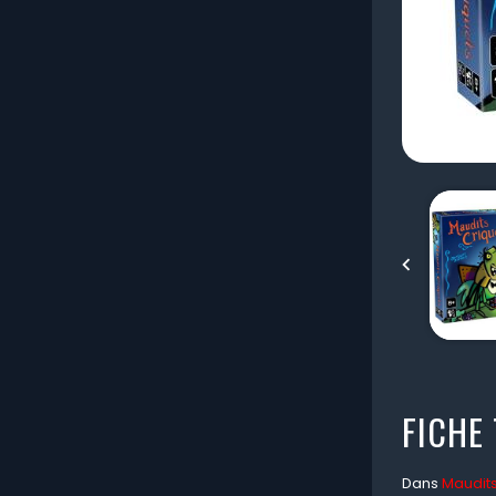

FICHE
Dans
Maudits