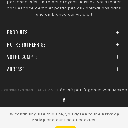
personnalisés. Entre deux rayons, laissez-vous tenter
par l’espace démo et participez aux animations dans
une ambiance conviviale !
PRODUITS

NOTRE ENTREPRISE

VOTRE COMPTE

ADRESSE

Galaxie Games - © 2026 -
Réalisé par l'agence web Makeo
By continuing use this site, you agree to the
Privacy
Policy
and our use of cookies.