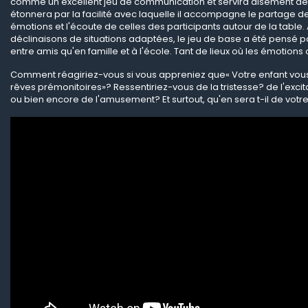
comme un excellent jeu de communication et servira aisément de b
étonnera par la facilité avec laquelle il accompagne le partage d
émotions et l'écoute de celles des participants autour de la table.
déclinaisons de situations adaptées, le jeu de base a été pensé po
entre amis qu'en famille et à l'école. Tant de lieux où les émotions 
Comment réagiriez-vous si vous appreniez que« Votre enfant vou
rêves prémonitoires»? Res­sentiriez-vous de la tristesse? de l'exci
ou bien encore de l'amusement? Et surtout, qu'en sera t-il de votr