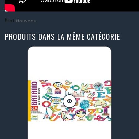
État
Nouveau
PRODUITS DANS LA MÊME CATÉGORIE
visibility