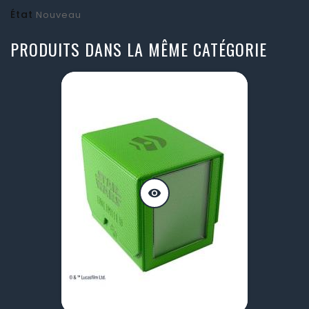
État
Nouveau
PRODUITS DANS LA MÊME CATÉGORIE
visibility