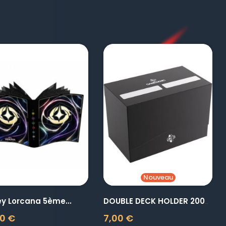
visibility
visibility
Nouveau
ey Lorcana 5ème...
DOUBLE DECK HOLDER 200+ XL...
0 €
7,00 €
Prix