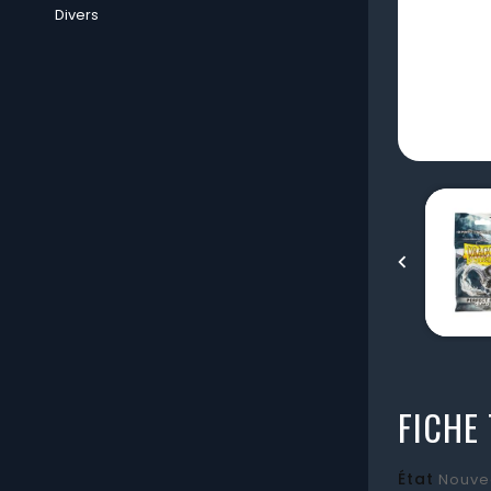
Divers

FICHE
État
Nouve