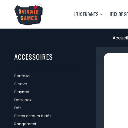
JEUX ENFANTS
JEUX DE S
Accuei
ACCESSOIRES
Portfolio
Sleeve
Playmat
Deck box
Dés
Pistes et tours à dés
Rangement