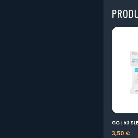
PRODU
3,50 €
Prix