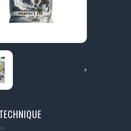

 TECHNIQUE
au