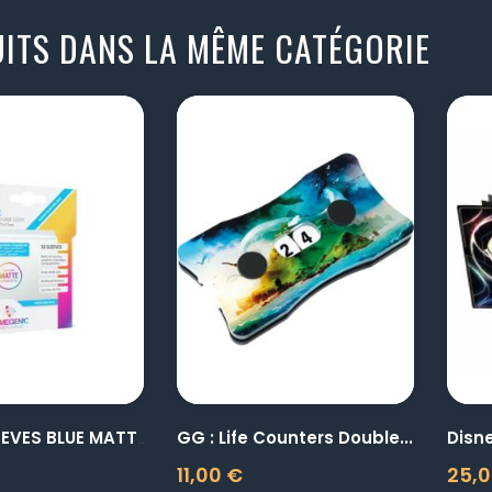
ITS DANS LA MÊME CATÉGORIE
visibility
visibility
GG : Life Counters Double...
Disn
GG : 50 SLEEVES BLUE MATTE...
11,00 €
25,0
Prix
Prix