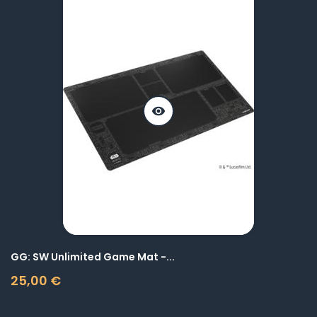
visibility
GG: SW Unlimited Game Mat -...
25,00 €
Prix