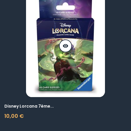
visibility
Disney Lorcana 7ème...
10,00 €
Prix