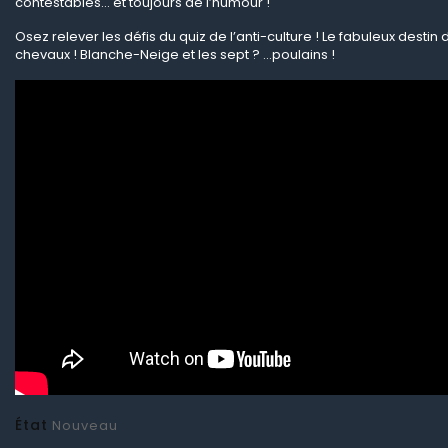
contestables… et toujours de l’humour !
Osez relever les défis du quiz de l’anti-culture ! Le fabuleux destin 
chevaux ! Blanche-Neige et les sept ? …poulains !
État
Nouveau