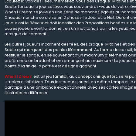
Écoutez la voix des Fées, méméfiez-vous des Croque-Mitaines et
Sable. Lorsque le jour se lève, vous souviendrez-vous de votre rêv
When I Dream se joue en une série de manches égales au nombre
Chaque manche se divise en 2 phases, le Jour et la Nuit. Durant 
joueur est le Rêveur et doit identifier des Propositions basées sur l
autres joueurs vont lui donner, en un mot, tandis qu’il a les yeux re
masque de sommeil.
Les autres joueurs incarnent des fées, des croque-Mitaines et d
Sable qui marquent des points diféremment. Au terme de sa nuit, l
restituer le songe, en se souvenant d’un maximum d’éléments oniri
préférence en brodant et en romançant au maximum ! Le joueur qui
points à la fin de la partie est désigné gagnant.
When I Dream
est un jeu familial, au concept onirique fort, servi 
simples et intuitives. Tous les joueurs jouent en même temps et le
participe à une ambiance exceptionnelle avec ses cartes imagin
illustrateurs différents.