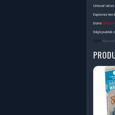
Unlock! et ic
Explorez les 
Dans
Unlock!
Déjà publié 
État
Nouve
PRODU