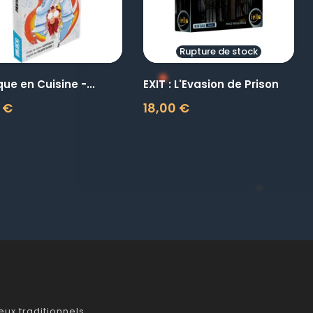
Rupture de stock
ue en Cuisine -...
EXIT : L'Evasion de Prison
 €
18,00 €
Prix
ux traditionnels.