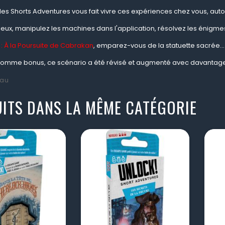
i les Shorts Adventures vous fait vivre ces expériences chez vous, aut
lieux, manipulez les machines dans l'application, résolvez les énigmes e
 : À la Poursuite de Cabrakan
, emparez-vous de la statuette sacrée...
comme bonus, ce scénario a été révisé et augmenté avec davantage
au
ITS DANS LA MÊME CATÉGORIE
visibility
visibility