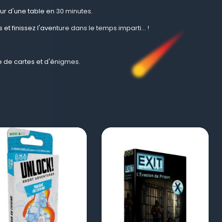
our d'une table en 30 minutes.
t finissez l'aventure dans le temps imparti... !
 de cartes et d'énigmes.
visibility
visibility