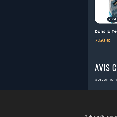
Rupt
Dans la Tê
7,50 €
Prix
AVIS C
personne n
Galaxie Games es