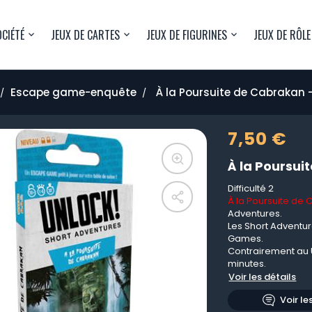
OCIÉTÉ
JEUX DE CARTES
JEUX DE FIGURINES
JEUX DE RÔLE
Escape game-enquête
À la Poursuite de Cabrakan 
7,50 €
À la Poursui
Difficulté 2
À la Poursuite de
Adventures.
Les Short Adventu
Games.
Contrairement au U
minutes.
Voir les détails
Voir le