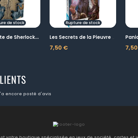
ure de stock
Rupture de stock
te de Sherlock...
Paniq
Les Secrets de la Pieuvre -...
7,50 €
7,50
Prix
Prix
LIENTS
'a encore posté d'avis
t votre boutique spécialisée en jeux de société, cartes et je