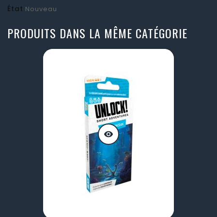
État
Nouveau
PRODUITS DANS LA MÊME CATÉGORIE
visibility