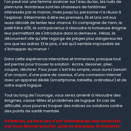
l'on peut voir une femme avancer sur l'eau du lac, les nuits de
plein lune. Nombreux sont les chasseurs de fantômes
intéressés par le manoir, mais jusqu'ici, personne n'a réussi à
l'explorer. Déterminés à être les premiers, Éli et Lina ont eux
aussi décidé de tenter leur chance. En compagnie de Yann, le
petit frère d'Éli, ils sont parvenus à résoudre la tortueuse énigme
leur permettant de s'introduire dans la demeure...Hélas, ils
découvrent vite qu'elle regorge de pièges plus dangereux les
uns que les autres. Et le pire, c'est qu'il semble impossible de
s'échapper du manoir !
Dans cette expérience interactive et immersive, presque tout
est permis pour trouver la solution : écrire, dessiner, plier,
couper, déchirer. Pour jouer c'est très simple, vous aurez besoin
d'un crayon, d'une paire de ciseaux, d'une connexion internet
avec un appareil dédié (smartphone, tablette, ordinateur) et de
votre esprit logique.
Tout au long de l'ouvrage, vous serez amené à résoudre des
énigmes, casse-têtes et problèmes de logique. En cas de
difficulté, vous pourrez troquer des indices ou solutions contre
des points de santé mentale.
Attention, ce livre-jeu n'est utilisable qu'une seule fois,
car vous devrez annoter, plier et découper le matériel.