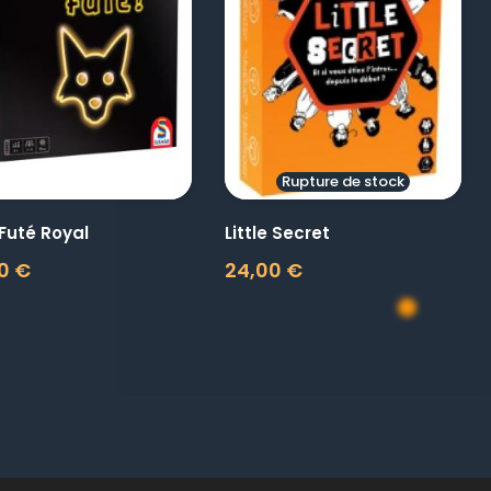
visibility
visibility
Rupture de stock
Futé Royal
Little Secret
0 €
24,00 €
Prix