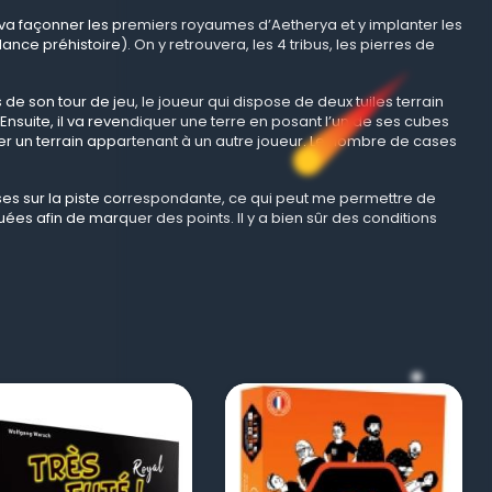
i va façonner les premiers royaumes d’Aetherya et y implanter les
nce préhistoire). On y retrouvera, les 4 tribus, les pierres de
s de son tour de jeu, le joueur qui dispose de deux tuiles terrain
nsuite, il va revendiquer une terre en posant l’un de ses cubes
uer un terrain appartenant à un autre joueur. Le nombre de cases
ases sur la piste correspondante, ce qui peut me permettre de
tuées afin de marquer des points. Il y a bien sûr des conditions