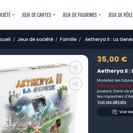
OCIÉTÉ
JEUX DE CARTES
JEUX DE FIGURINES
JEUX DE RÔLE
cueil
Jeux de société
Famille
Aetherya II : La Genè
35,00 €
Aetherya II 
Modelez les future
Aetherya II : La G
joueurs. Dans ce je
les royaumes d'Aet
Voir les détails
Voir le