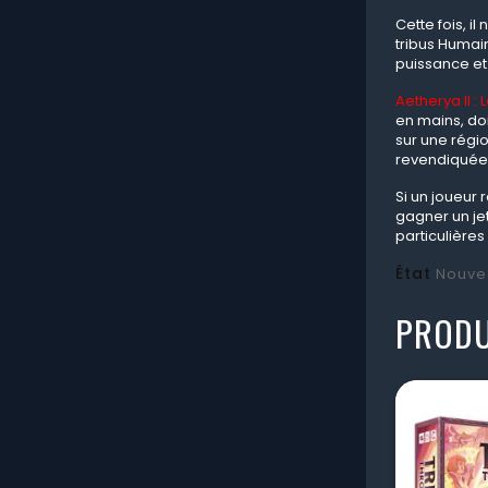
Cette fois, i
tribus Humain
puissance et
Aetherya II :
en mains, doi
sur une régi
revendiquées
Si un joueur
gagner un jet
particulières
État
Nouve
PRODU