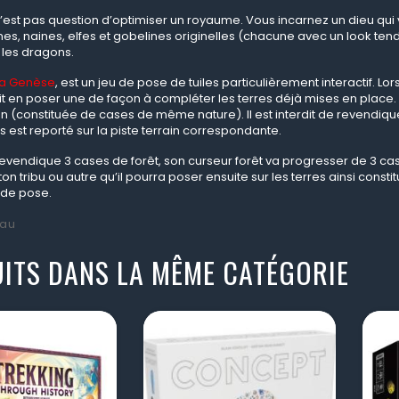
l n’est pas question d’optimiser un royaume. Vous incarnez un dieu qu
es, naines, elfes et gobelines originelles (chacune avec un look tenda
 les dragons.
 La Genèse
, est un jeu de pose de tuiles particulièrement interactif. Lor
t en poser une de façon à compléter les terres déjà mises en place. E
on (constituée de cases de même nature). Il est interdit de revendiq
 est reporté sur la piste terrain correspondante.
 revendique 3 cases de forêt, son curseur forêt va progresser de 3 c
on tribu ou autre qu’il pourra poser ensuite sur les terres ainsi consti
 de pose.
au
ITS DANS LA MÊME CATÉGORIE