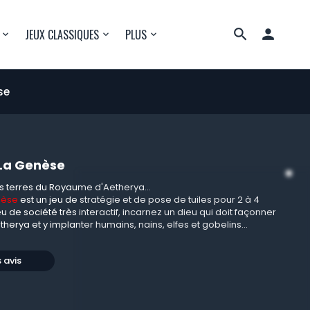

JEUX CLASSIQUES
PLUS
se
: La Genèse
s terres du Royaume d'Aetherya...
enèse
est un jeu de stratégie et de pose de tuiles pour 2 à 4
u de société très interactif, incarnez un dieu qui doit façonner
herya et y implanter humains, nains, elfes et gobelins...
s avis