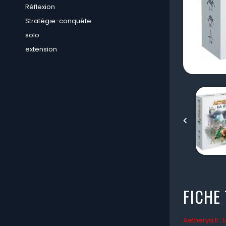
Réflexion
Stratégie-conquête
solo
extension

FICHE
Aetherya II :