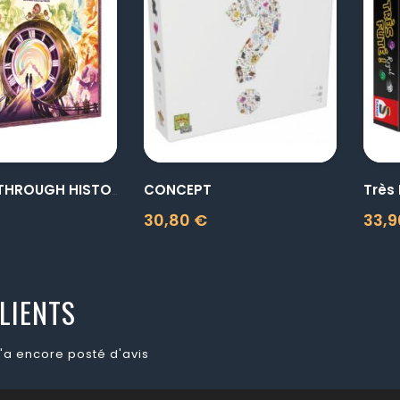
visibility
visibility
CONCEPT
Très 
TREKKING THROUGH HISTORY
30,80 €
33,9
Prix
Prix
LIENTS
'a encore posté d'avis