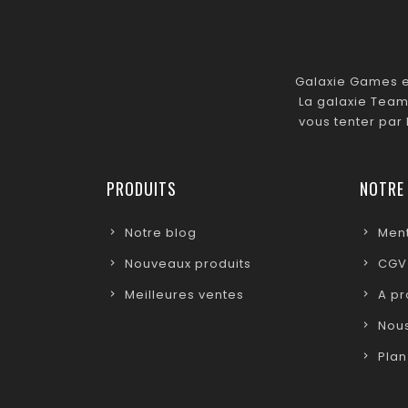
Galaxie Games es
La galaxie Team
vous tenter par
PRODUITS
NOTRE
Notre blog
Ment
Nouveaux produits
CGV
Meilleures ventes
A p
Nous
Plan