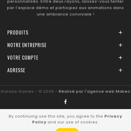
personnalisés. Entre deux rayons, laissez-vous tenter
par l’espace démo et participez aux animations dans
une ambiance conviviale !
PRODUITS

NOTRE ENTREPRISE

VOTRE COMPTE

ADRESSE

Galaxie Games - © 2026 -
Réalisé par l'agence web Makeo
By continuing use this site, you agree to the
Privacy
Policy
and our use of cookies.