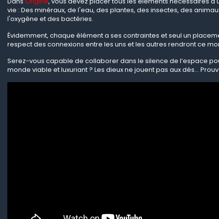
Dans
Origine
, vous devez placer tous les éléments nécessaires à
vie : Des minéraux, de l'eau, des plantes, des insectes, des animaux
l'oxygène et des bactéries.
Évidemment, chaque élément a ses contraintes et seul un placeme
respect des connexions entre les uns et les autres rendront ce m
Serez-vous capable de collaborer dans le silence de l
ʼespace po
monde viable et luxuriant ? Les dieux ne jouent pas aux d
és... Prouv