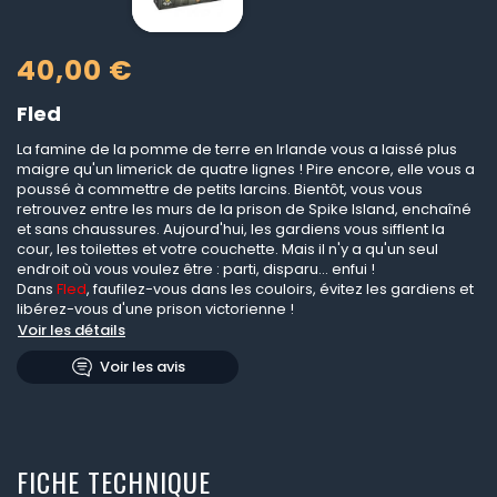
40,00 €
Fled
La famine de la pomme de terre en Irlande vous a laissé plus
maigre qu'un limerick de quatre lignes ! Pire encore, elle vous a
poussé à commettre de petits larcins. Bientôt, vous vous
retrouvez entre les murs de la prison de Spike Island, enchaîné
et sans chaussures. Aujourd'hui, les gardiens vous sifflent la
cour, les toilettes et votre couchette. Mais il n'y a qu'un seul
endroit où vous voulez être : parti, disparu... enfui !
Dans
Fled
, faufilez-vous dans les couloirs, évitez les gardiens et
libérez-vous d'une prison victorienne !
Voir les détails
Voir les avis
FICHE TECHNIQUE