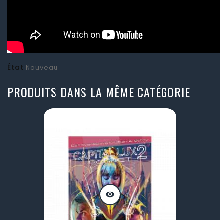
État
Nouveau
PRODUITS DANS LA MÊME CATÉGORIE
visibility