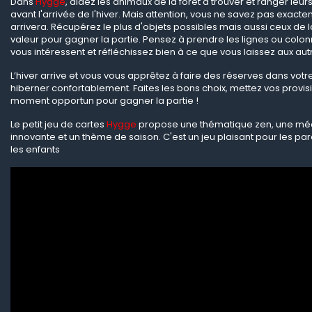
Dans
Hygge
, aidez les animaux de la forêt à trouver et ranger leur
avant l'arrivée de l'hiver. Mais attention, vous ne savez pas exact
arrivera. Récupérez le plus d'objets possibles mais aussi ceux de 
valeur pour gagner la partie. Pensez à prendre les lignes ou colon
vous intéressent et réfléchissez bien à ce que vous laissez aux aut
L’hiver arrive et vous vous apprêtez à faire des réserves dans votr
hiberner confortablement. Faites les bons choix, mettez vos provisi
moment opportun pour gagner la partie !
Le petit jeu de cartes
Hygge
propose une thématique zen, une mé
innovante et un thème de saison. C'est un jeu plaisant pour les 
les enfants