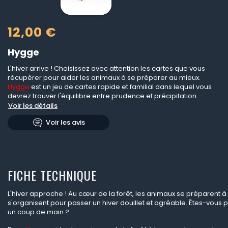
12,00 €
Hygge
L'hiver arrive ! Choisissez avec attention les cartes que vous
récupérer pour aider les animaux à se préparer au mieux.
Hygge
est un jeu de cartes rapide et familial dans lequel vous
devrez trouver l'équilibre entre prudence et précipitation.
Voir les détails
Voir les avis
FICHE TECHNIQUE
L'hiver approche ! Au c
œur de la for
êt, les animaux se préparent à h
s'organisent pour passer un hiver douillet et agréable. Êtes-vous p
un coup de main ?