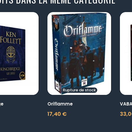
visibility
visibility
Rupture de stock
ge
Oriflamme
VAB
17,40 €
33,0
Prix
Prix