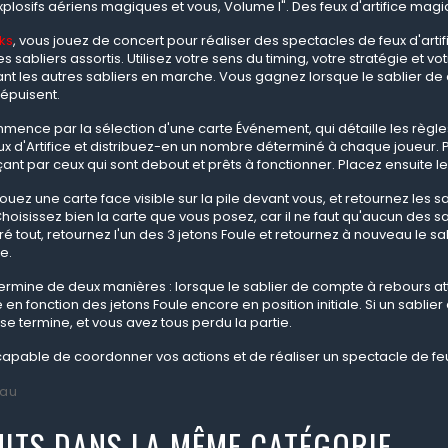
explosifs aériens magiques et vous, Volume I". Des feux d'artifice magiq
ks
, vous jouez de concert pour réaliser des spectacles de feux d'artifi
s sabliers assortis. Utilisez votre sens du timing, votre stratégie et 
nt les autres sabliers en marche. Vous gagnez lorsque le sablier de co
'épuisent.
mmence par la sélection d'une carte Événement, qui détaille les règ
ux d'Artifice et distribuez-en un nombre déterminé à chaque joueur. P
t par ceux qui sont debout et prêts à fonctionner. Placez ensuite le
 jouez une carte face visible sur la pile devant vous, et retournez les
Choisissez bien la carte que vous posez, car il ne faut qu'aucun des sabl
é tout, retournez l'un des 3 jetons Foule et retournez à nouveau le s
e.
termine de deux manières : lorsque le sablier de compte à rebours atte
n fonction des jetons Foule encore en position initiale. Si un sablier 
e termine, et vous avez tous perdu la partie.
apable de coordonner vos actions et de réaliser un spectacle de feux 
au
ITS DANS LA MÊME CATÉGORIE