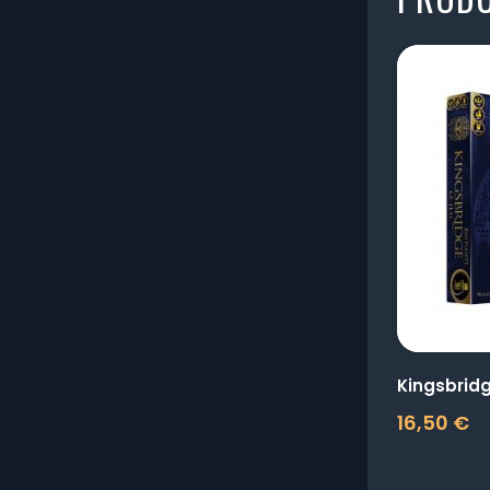
Kingsbrid
16,50 €
Prix