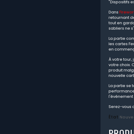
"Dispositifs 
Dans
Firewor
retournant de
tout en garda
sabliers ne s
La partie co
les cartes Fe
en commençan
À votre tour,
votre choix. 
produit malgr
nouvelle cart
La partie se 
performance e
l'événement s
Serez-vous c
État
Nouve
PRODU