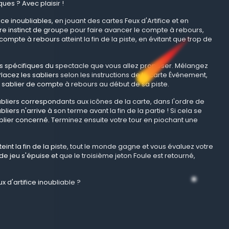
ues ? Avec plaisir !
ce inoubliables, en jouant des cartes Feux d'Artifice et en
votre instinct de groupe pour faire avancer le compte à rebours,
mpte à rebours atteint la fin de la piste, en évitant que trop de
les spécifiques du spectacle que vous allez proposer. Mélangez
lacez les sabliers selon les instructions de la carte Événement,
 sablier de compte à rebours au début de sa piste.
 sabliers correspondants aux icônes de la carte, dans l'ordre de
iers n'arrive à son terme avant la fin de la partie ! Si cela se
ablier concerné. Terminez ensuite votre tour en piochant une
int la fin de la piste, tout le monde gagne et vous évaluez votre
de jeu s'épuise et que le troisième jeton Foule est retourné,
d'artifice inoubliable ?