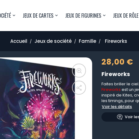
OCIÉTÉ
JEUX DE CARTES
JEUX DE FIGURINES
JEUX DE RÔLE
Accueil
Jeux de société
Famille
Fireworks
28,00 €
Fireworks
Faites briller le ciel.
Fireworks
est un je
inspiré de Kites, 
les timings, pour 
Voir les détails
Voir le