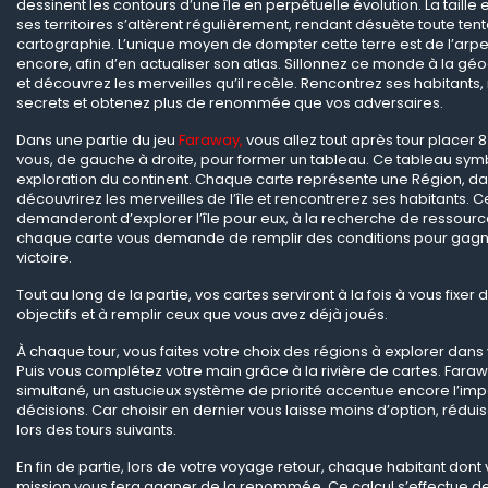
dessinent les contours d’une île en perpétuelle évolution. La taille e
ses territoires s’altèrent régulièrement, rendant désuète toute ten
cartographie. L’unique moyen de dompter cette terre est de l’arp
encore, afin d’en actualiser son atlas. Sillonnez ce monde à la 
et découvrez les merveilles qu’il recèle. Rencontrez ses habitants,
secrets et obtenez plus de renommée que vos adversaires.
Dans une partie du jeu
Faraway,
vous allez tout après tour placer 
vous, de gauche à droite, pour former un tableau. Ce tableau sym
exploration du continent. Chaque carte représente une Région, da
découvrirez les merveilles de l’île et rencontrerez ses habitants. 
demanderont d’explorer l’île pour eux, à la recherche de ressource
chaque carte vous demande de remplir des conditions pour gagn
victoire.
Tout au long de la partie, vos cartes serviront à la fois à vous fixe
objectifs et à remplir ceux que vous avez déjà joués.
À chaque tour, vous faites votre choix des régions à explorer dans
Puis vous complétez votre main grâce à la rivière de cartes. Fara
simultané, un astucieux système de priorité accentue encore l’im
décisions. Car choisir en dernier vous laisse moins d’option, réduis
lors des tours suivants.
En fin de partie, lors de votre voyage retour, chaque habitant dont
mission vous fera gagner de la renommée. Ce calcul s’effectue de