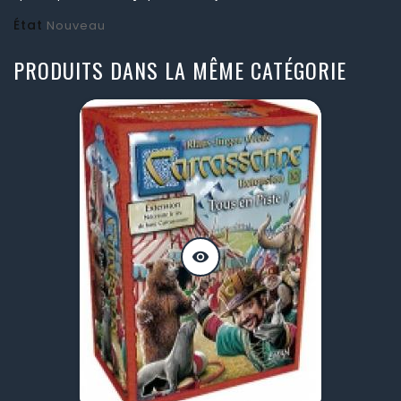
État
Nouveau
PRODUITS DANS LA MÊME CATÉGORIE
visibility