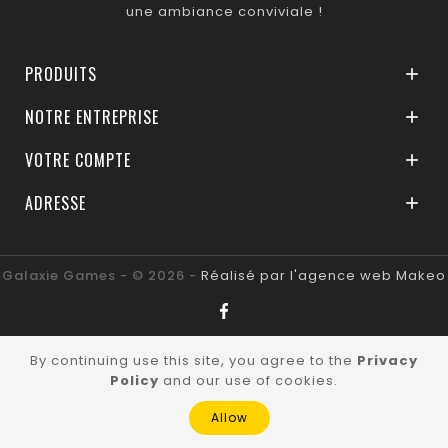
une ambiance conviviale !
PRODUITS

NOTRE ENTREPRISE

VOTRE COMPTE

ADRESSE

Galaxie Games - © 2026 -
Réalisé par l'agence web Makeo
By continuing use this site, you agree to the
Privacy
Policy
and our use of cookies.
Allow