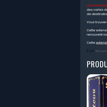
Les Aventurie
des cartes de
de destinati
Vous trouvere
Cette extens
renouvelé lo
Cette
extens
État
Nouve
PRODU