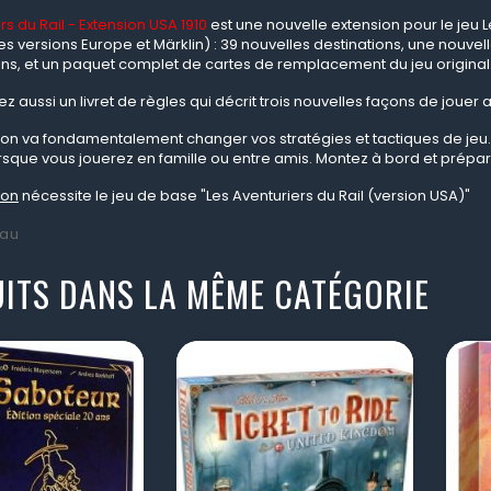
rs du Rail - Extension USA 1910
est une nouvelle extension pour le jeu Le
s versions Europe et Märklin) : 39 nouvelles destinations, une nouvell
ons, et un paquet complet de cartes de remplacement du jeu original
z aussi un livret de règles qui décrit trois nouvelles façons de jouer a
ion va fondamentalement changer vos stratégies et tactiques de jeu. 
rsque vous jouerez en famille ou entre amis. Montez à bord et prépa
ion
nécessite le jeu de base "Les Aventuriers du Rail (version USA)"
au
ITS DANS LA MÊME CATÉGORIE