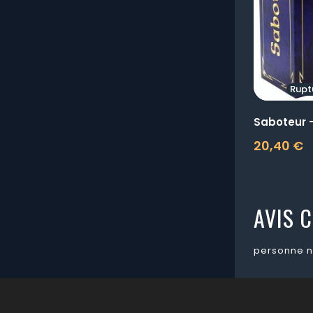
Rupt
20,40 €
Prix
AVIS C
personne n