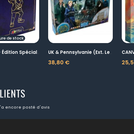
visibility
visibility
ure de stock
CANV
Saboteur - Édition Spéciale...
UK & Pennsylvanie (Ext. Les...
38,80 €
25,5
Prix
Prix
LIENTS
'a encore posté d'avis