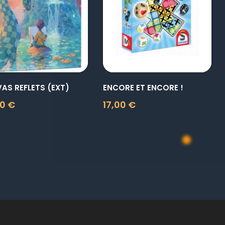
visibility
visibility
AS REFLETS (EXT)
ENCORE ET ENCORE !
0 €
17,00 €
Prix