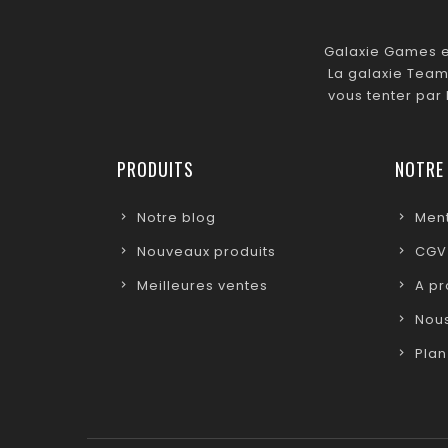
Galaxie Games es
La galaxie Team
vous tenter par
PRODUITS
NOTRE
Notre blog
Ment
Nouveaux produits
CGV
Meilleures ventes
A p
Nous
Plan