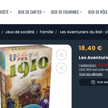
OCIÉTÉ
JEUX DE CARTES
JEUX DE FIGURINES
JEUX DE RÔLE
Jeux de société
Famille
Les Aventuriers du Rail : U
18,40 €
Les Aventurie
L
’extension
USA 191
USA 1910 est une ex
Voir les détails
Voir le