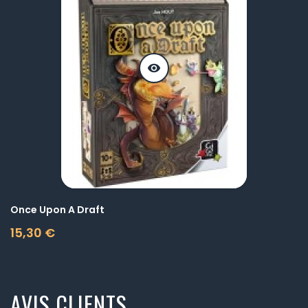
visibility
Once Upon A Draft
15,30 €
Prix
AVIS CLIENTS