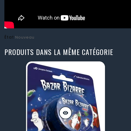
État
Nouveau
PRODUITS DANS LA MÊME CATÉGORIE
visibility