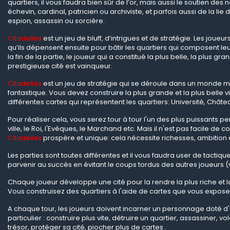
quartiers, il vous faudra bien sûr de l’or, mais aussi le soutien des n
échevin, cardinal, patricien ou archiviste, et parfois aussi de la lie d
espion, assassin ou sorcière.
Citadelles
est un jeu de bluff, d’intrigues et de stratégie. Les joueu
qu’ils dépensent ensuite pour bâtir les quartiers qui composent le
la fin de la partie, le joueur qui a constitué la plus belle, la plus gra
prestigieuse cité est vainqueur.
Citadelles
est un jeu de stratégie qui se déroule dans un monde 
fantastique. Vous devez construire la plus grande et la plus belle 
différentes cartes qui représentent les quartiers: Université, Châte
Pour réaliser cela, vous serez tour à tour l'un des plus puissants 
ville, le Roi, l'Evèques, le Marchand etc. Mais il n'est pas facile de c
Citadelles
prospère et unique: cela nécessite richesses, ambition et
Les parties sont toutes différentes et il vous faudra user de tactiqu
parvenir au succès en évitant le coups tordus des autres joueurs (v
Chaque joueur développe une cité pour la rendre la plus riche et l
Vous construisez des quartiers à l'aide de cartes que vous expose
A chaque tour, les joueurs doivent incarner un personnage doté d
particulier : construire plus vite, détruire un quartier, assassiner, vo
trésor, protéger sa cité, piocher plus de cartes .