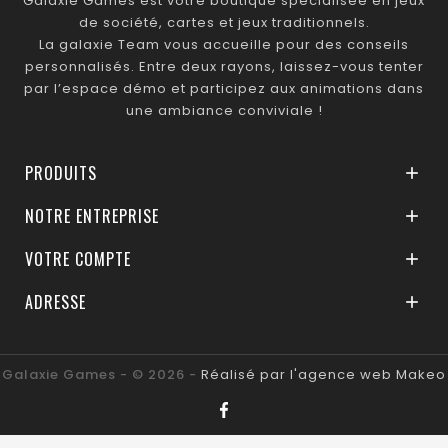
Galaxie Games est votre boutique spécialisée en jeux
de société, cartes et jeux traditionnels.
La galaxie Team vous accueille pour des conseils
personnalisés. Entre deux rayons, laissez-vous tenter
par l’espace démo et participez aux animations dans
une ambiance conviviale !
PRODUITS

NOTRE ENTREPRISE

VOTRE COMPTE

ADRESSE

Galaxie Games - © 2026 -
Réalisé par l'agence web Makeo