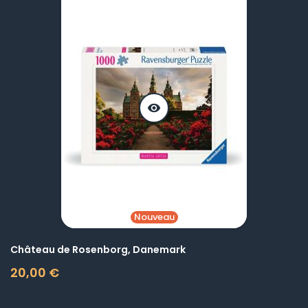
visibility
Nouveau
Château de Rosenborg, Danemark
20,00 €
Prix