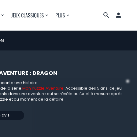

JEUX CLASSIQUES
PLUS
ON
 AVENTURE : DRAGON
aconte une histoire...
 de la série
Mon Puzzle Aventure
. Accessible dès 5 ans, ce jeu
nts dans une aventure qui se révèle au fur et à mesure après
puzzle et au moment de la défaire.
s avis