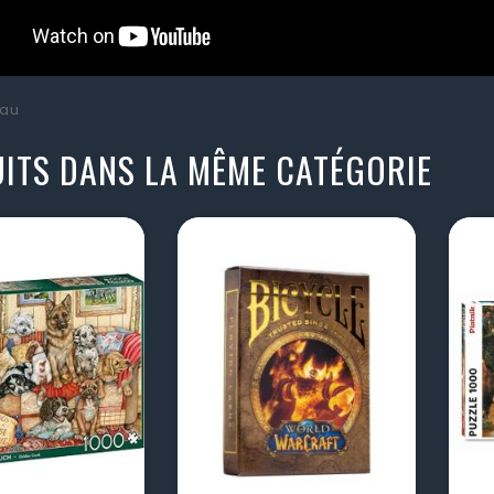
au
ITS DANS LA MÊME CATÉGORIE
visibility
visibility