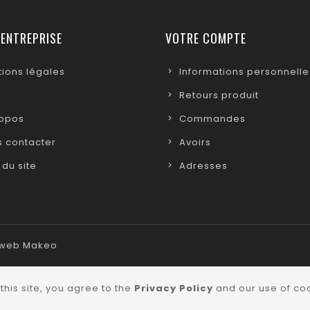
 ENTREPRISE
VOTRE COMPTE
ions légales
Informations personnelle
Retours produit
ropos
Commandes
 contacter
Avoirs
 du site
Adresses
e web Makeo
this site, you agree to the
Privacy Policy
and our use of coo