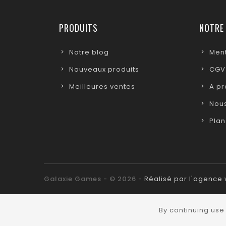
PRODUITS
NOTRE
Notre blog
Ment
Nouveaux produits
CGV
Meilleures ventes
A p
Nous
Plan
Galaxie Games - © 2026 -
Réalisé par l'agenc
By continuing use 