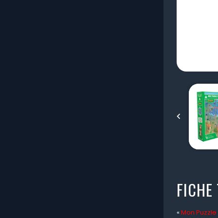

FICHE
«
Mon Puzzle