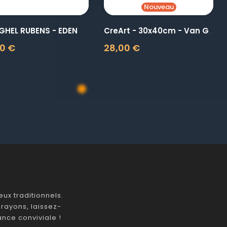
Nouveau
GHEL RUBENS - EDEN
CreArt - 30x40cm - Van Gogh...
0 €
28,00 €
Prix
ux traditionnels.
rayons, laissez-
nce conviviale !