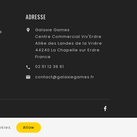
ADRESSE
Galaxie Games

s
Centre Commercial Viv'Erdre
Allée des Landes de la Vrière
44240 La Chapelle sur Erdre
France
02 51 12 36 61

contact@galaxiegames.fr

kies.
Allow