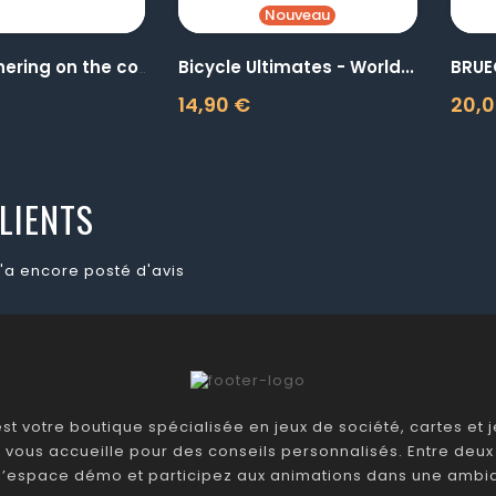
Nouveau
Bicycle Ultimates - World...
BRUE
1000P Gathering on the couch
14,90 €
20,0
Prix
Prix
LIENTS
'a encore posté d'avis
t votre boutique spécialisée en jeux de société, cartes et je
 vous accueille pour des conseils personnalisés. Entre deux 
 l’espace démo et participez aux animations dans une ambia