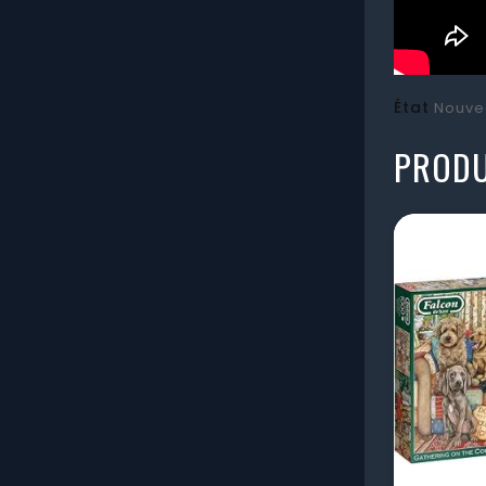
État
Nouve
PRODU