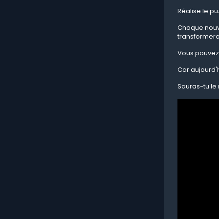
Réalise le pu
Chaque nouve
transformero
Vous pouvez 
Car aujourd'h
Sauras-tu le