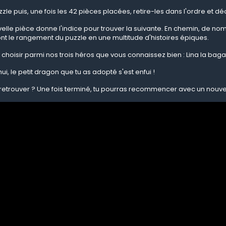
zzle puis, une fois les 42 pièces placées, retire-les dans l'ordre et déc
lle pièce donne l'indice pour trouver la suivante. En chemin, de no
nt le rangement du puzzle en une multitude d'histoires épiques.
choisir parmi nos trois héros que vous connaissez bien : Lina la ba
ui, le petit dragon que tu as adopté s'est enfui !
 retrouver ? Une fois terminé, tu pourras recommencer avec un nou