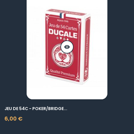
visibility
JEU DE 54C - POKER/BRIDGE...
6,00 €
Prix