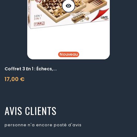
visibility
Nouveau
Coffret 3 En 1 : Échecs,...
17,00 €
Prix
AVIS CLIENTS
personne n'a encore posté d'avis