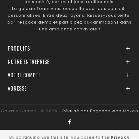
de société, cartes et jeux traditionnels.
La galaxie Team vous accueille pour des conseils
personnalisés. Entre deux rayons, laissez-vous tenter
par l’espace démo et participez aux animations dans
une ambiance conviviale !
PRODUITS

NOTRE ENTREPRISE

VOTRE COMPTE

ADRESSE

Galaxie Games - © 2026 -
Réalisé par l'agence web Makeo
By continuing use this site, you agree to the
Privacy