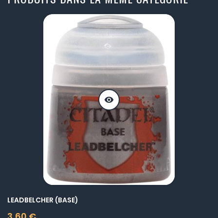
visibility
LEADBELCHER (BASE)
3,60 €