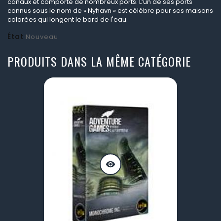
canaux et comporte de nombreux ports. L’un de ses ports
connus sous le nom de « Nyhavn » est célèbre pour ses maisons
colorées qui longent le bord de l'eau.
État
Nouveau
PRODUITS DANS LA MÊME CATÉGORIE
visibility