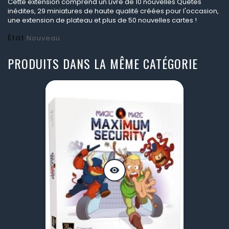
Cette extension comprend un Livre de 10 nouvelles Quêtes
inédites, 29 miniatures de haute qualité créées pour l'occasion,
une extension de plateau et plus de 50 nouvelles cartes !
État
Nouveau
PRODUITS DANS LA MÊME CATÉGORIE
visibility