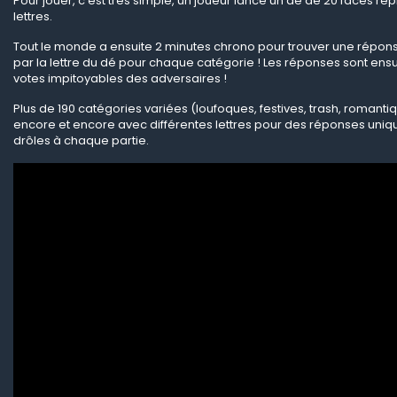
Pour jouer, c'est très simple, un joueur lance un dé de 20 faces re
lettres.
Tout le monde a ensuite 2 minutes chrono pour trouver une rép
par la lettre du dé pour chaque catégorie ! Les réponses sont ens
votes impitoyables des adversaires !
Plus de 190 catégories variées (loufoques, festives, trash, romantiq
encore et encore avec différentes lettres pour des réponses uniqu
drôles à chaque partie.