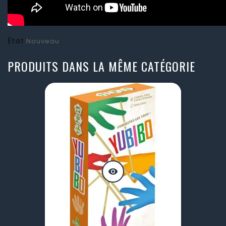
État
Nouveau
PRODUITS DANS LA MÊME CATÉGORIE
visibility