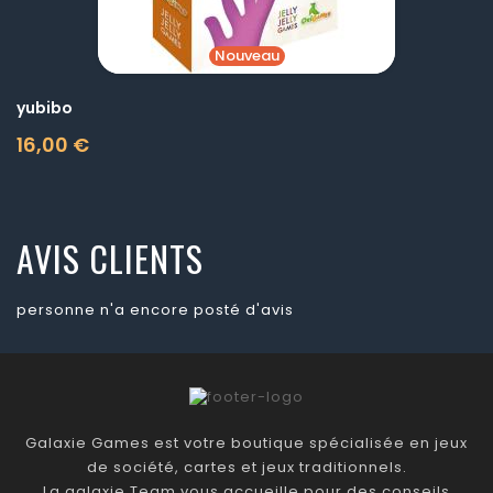
Nouveau
yubibo
16,00 €
Prix
AVIS CLIENTS
personne n'a encore posté d'avis
Galaxie Games est votre boutique spécialisée en jeux
de société, cartes et jeux traditionnels.
La galaxie Team vous accueille pour des conseils