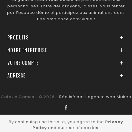
personnalisés. Entre deux rayons, laissez-vous tenter
par l’espace démo et participez aux animations dans
une ambiance conviviale !
PRODUITS

NOTRE ENTREPRISE

VOTRE COMPTE

ADRESSE

Galaxie Games - © 2026 -
Réalisé par l'agence web Makeo
By continuing use this site, you agree to the
Privacy
Policy
and our use of cookies.