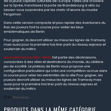
de la jeune capitale culturelle de l'Europe. Faites une croisière
sur la Sprée, franchissez la porte de Brandebourg à vélo ou
laissez-vous surprendre par les chefs-d'
œuvre du mus
ée
Pergamon.
Dans cette version compacte et plus rapide des Aventuriers du
Rail, les joueurs font la course pour visiter les lieux
emblématiques de Berlin.
Pour gagner, ils devront utiliser au mieux les lignes de Tramway
mais aussi pour la première fois tirer parti du réseau express et
souterrain du métro.
Les Aventuriers du Rail - Berlin
fait partie des déclinaisons,
consacrées à des villes et destinations du monde, du célèbre
jeu de société. Le plateau de Berlin vous propose une
configuration particulière qui crée une compétition accrue dans
la course pour relier les extrémités de la ville.Pour gagner, les
joueurs devront utiliser au mieux les lignes de Tramway mais
aussi pour la première fois tirer parti du réseau express et
souterrain du métro.
État
Nouveau
PRODUITS DANS LA MÊME CATÉGORIE