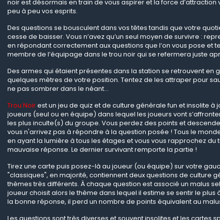
noir est désormais en train de vous aspirer et la force d’attraction 
peu à peu vos esprits.
Des questions se bousculent dans vos têtes tandis que votre quotie
cesse de baisser. Vous n’avez qu’un seul moyen de survivre : repre
en répondant correctement aux questions que l’on vous pose et t
membre de l’équipage dans le trou noir qui se refermera juste après
Des armes qui étaient présentes dans la station se retrouvent en g
quelques mètres de votre position. Tentez de les attraper pour sa
ne pas sombrer dans le néant…
Trou Noir
est un jeu de quiz et de culture générale fun et insolite à j
joueurs (seul ou en équipe) dans lequel les joueurs vont s’affronte
les plus inculte(s) du groupe. Vous perdez des points et descendez
vous n'arrivez pas à répondre à la question posée ! Tous le mon
en ayant la lumière à tous les étages et vous vous rapprochez du 
mauvaise réponse. Le dernier survivant remporte la partie !
Tirez une carte puis posez-là au joueur (ou équipe) sur votre gauc
"classiques", en majorité, contiennent deux questions de culture 
thèmes très différents. À chaque question est associé un malus selo
joueur choisit alors le thème dans lequel il estime se sentir le plus à 
la bonne réponse, il perd un nombre de points équivalent au malus
Les questions sont très diverses et souvent insolites et les cartes s