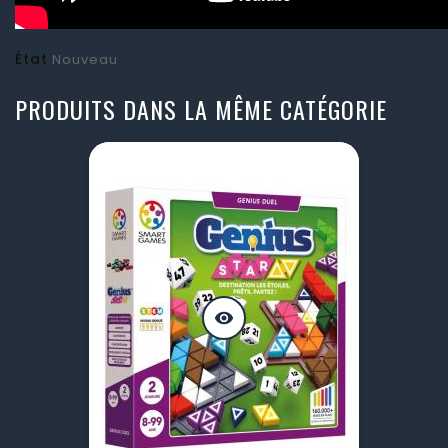
État
Nouveau
PRODUITS DANS LA MÊME CATÉGORIE
visibility