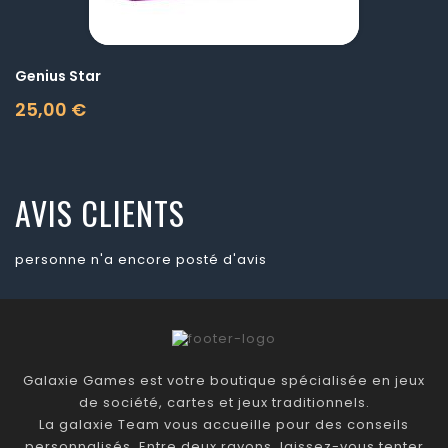
Genius Star
25,00 €
Prix
AVIS CLIENTS
personne n'a encore posté d'avis
Galaxie Games est votre boutique spécialisée en jeux
de société, cartes et jeux traditionnels.
La galaxie Team vous accueille pour des conseils
personnalisés. Entre deux rayons, laissez-vous tenter