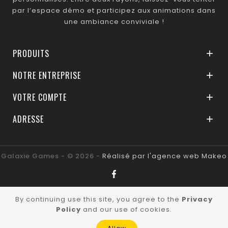
par l’espace démo et participez aux animations dans
une ambiance conviviale !
PRODUITS

NOTRE ENTREPRISE

VOTRE COMPTE

ADRESSE

Galaxie Games - © 2026 -
Réalisé par l'agence web Makeo
By continuing use this site, you agree to the
Privacy
Policy
and our use of cookies.