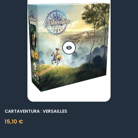
visibility
CARTAVENTURA : VERSAILLES
15,10 €
Prix