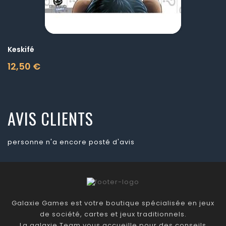
Keskifé
12,50 €
Prix
AVIS CLIENTS
personne n'a encore posté d'avis
Galaxie Games est votre boutique spécialisée en jeux
de société, cartes et jeux traditionnels.
La galaxie Team vous accueille pour des conseils