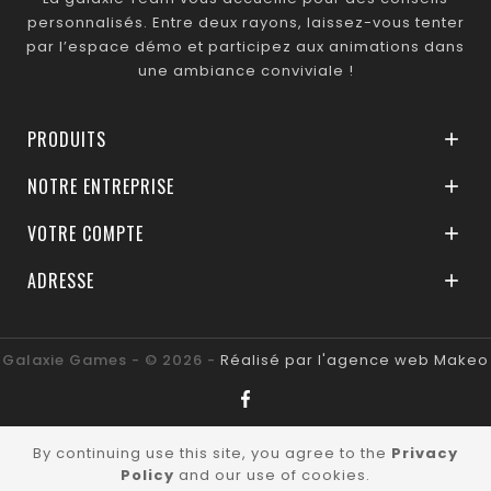
personnalisés. Entre deux rayons, laissez-vous tenter
par l’espace démo et participez aux animations dans
une ambiance conviviale !
PRODUITS

NOTRE ENTREPRISE

VOTRE COMPTE

ADRESSE

Galaxie Games - © 2026 -
Réalisé par l'agence web Makeo
By continuing use this site, you agree to the
Privacy
Policy
and our use of cookies.