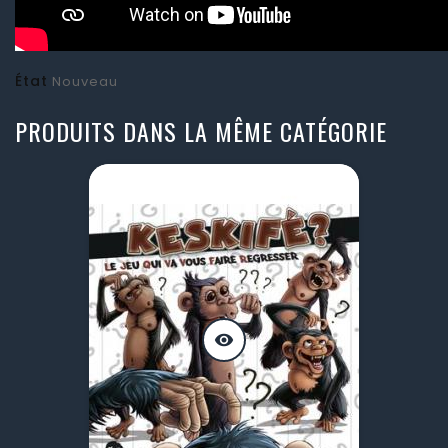
État
Nouveau
PRODUITS DANS LA MÊME CATÉGORIE
visibility