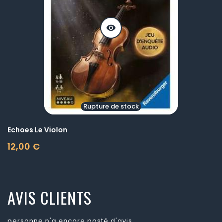
visibility
Rupture de stock
Echoes Le Violon
12,00 €
Prix
AVIS CLIENTS
personne n'a encore posté d'avis