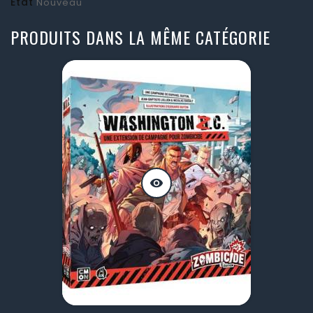
État
Nouveau
PRODUITS DANS LA MÊME CATÉGORIE
visibility