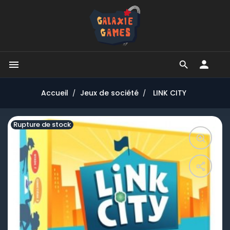


Accueil
Jeux de société
LINK CITY
Rupture de stock