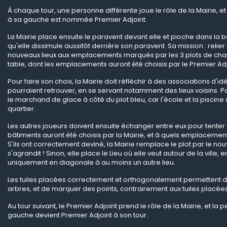
À chaque tour, une personne différente joue le rôle de la Mairie, e
à sa gauche est nommée Premier Adjoint.
La Mairie place ensuite le paravent devant elle et pioche dans la boî
qu'elle dissimule aussitôt derrière son paravent. Sa mission : reli
nouveaux lieux aux emplacements marqués par les 3 plots de chant
table, dont les emplacements auront été choisis par le Premier Adj
Pour faire son choix, la Mairie doit réfléchir à des associations d'i
pourraient retrouver, en se servant notamment des lieux voisins. 
le marchand de glace à côté du plot bleu, car l'école et la piscine
quartier.
Les autres joueurs doivent ensuite échanger entre eux pour tenter
bâtiments auront été choisis par la Mairie, et à quels emplacements
S'ils ont correctement deviné, la Mairie remplace le plot par le nouve
s'agrandit ! Sinon, elle place le Lieu où elle veut autour de la ville, en
uniquement en diagonale à au moins un autre lieu.
Les tuiles placées correctement et orthogonalement permettent 
arbres, et de marquer des points, contrairement aux tuiles placée
Au tour suivant, le Premier Adjoint prend le rôle de la Mairie, et la
gauche devient Premier Adjoint à son tour.