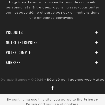
La galaxie Team vous accueille pour des conseils
personnalisés. Entre deux rayons, laissez-vous tenter
par l’espace démo et participez aux animations dans
une ambiance conviviale !
PRODUITS

NOTRE ENTREPRISE

VOTRE COMPTE

ADRESSE

Galaxie Games - © 2026 -
Réalisé par l'agence web Makeo
By continuing use this site, you agree to the
Privacy
Policy
and our use of cookies.