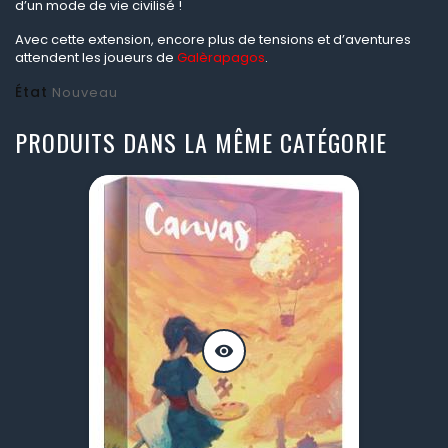
d’un mode de vie civilisé !
Avec cette extension, encore plus de tensions et d’aventures
attendent les joueurs de
Galèrapagos
.
État
Nouveau
PRODUITS DANS LA MÊME CATÉGORIE
visibility